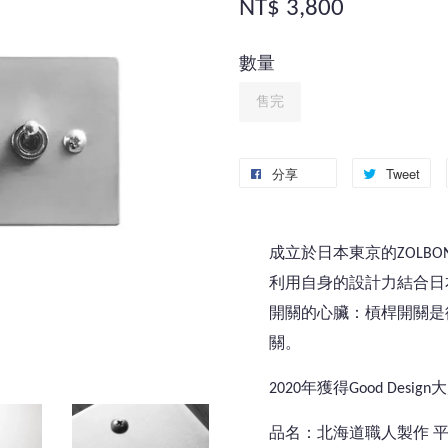
NT$ 3,800
數量
售完
分享
Tweet
成立於日本東京的ZOLBO
利用自身的設計力結合日
開關的心臟：槓桿開關是
關。
2020年獲得Good Desig
品名：北海道職人製作 