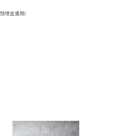
台規預埋盒適用)