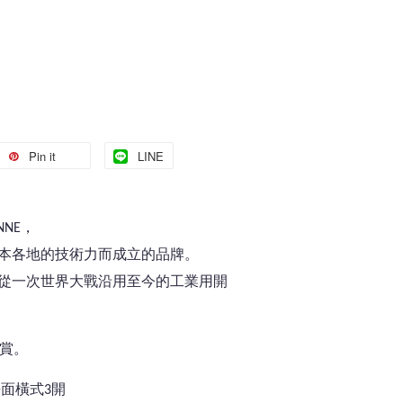
Pin it
LINE
NNE，
本各地的技術力而成立的品牌。
從一次世界大戰沿用至今的工業用開
n大賞。
平面橫式3開