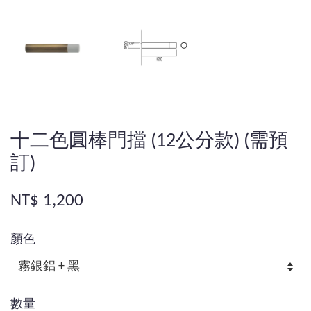
十二色圓棒門擋 (12公分款) (需預
訂)
NT$ 1,200
顏色
數量