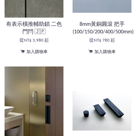
有表示橫推輔助鎖 二色
8mm黃銅圓滾 把手
門閂 🇯🇵
(100/150/200/400/500mm)
從
NT$ 3,980
起
從
NT$ 780
起
加入購物車
加入購物車