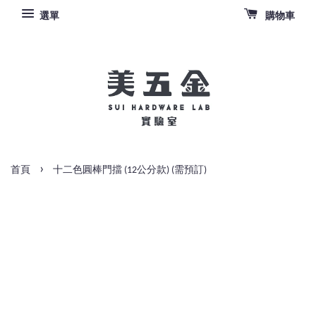
選單
購物車
›
首頁
十二色圓棒門擋 (12公分款) (需預訂)