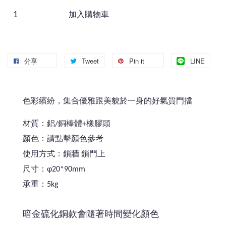
加入購物車
分享
Tweet
Pin it
LINE
色彩繽紛，集合優雅跟美貌於一身的好氣質門擋
材質：鋁/銅棒體+橡膠頭
顏色：請點擊顏色參考
使用方式：鎖牆 鎖門上
尺寸：φ20*90mm
承重：5kg
暗金硫化銅款會隨著時間變化顏色