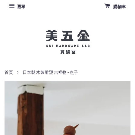
選單
購物車
›
首頁
日本製 木製雕塑 吉祥物 - 燕子