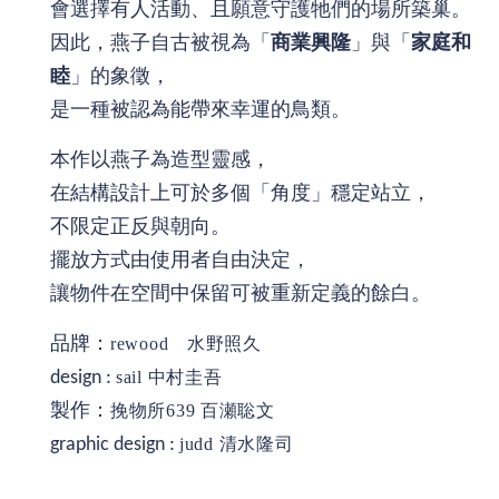
會選擇有人活動、且願意守護牠們的場所築巢。
因此，燕子自古被視為「
商業興隆
」與「
家庭和
睦
」的象徵，
是一種被認為能帶來幸運的鳥類。
本作以燕子為造型靈感，
在結構設計上可於多個「角度」穩定站立，
不限定正反與朝向。
擺放方式由使用者自由決定，
讓物件在空間中保留可被重新定義的餘白。
品牌：
rewood 水野照久
design :
sail 中村圭吾
製作：
挽物所639 百瀬聡文
graphic design :
judd 清水隆司