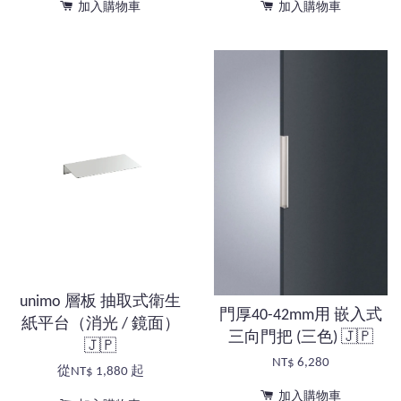
加入購物車
加入購物車
unimo 層板 抽取式衛生
門厚40-42mm用 嵌入式
紙平台（消光 / 鏡面）
三向門把 (三色) 🇯🇵
🇯🇵
NT$ 6,280
從
NT$ 1,880
起
加入購物車