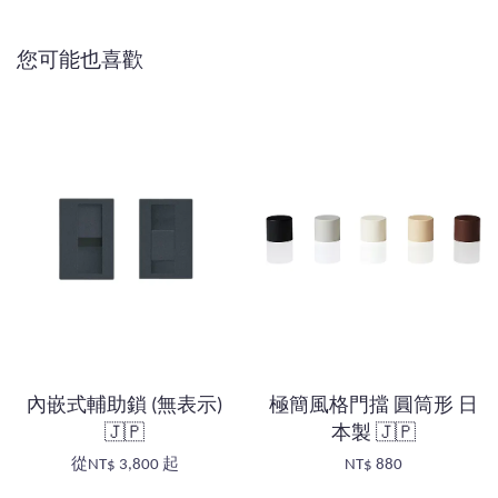
您可能也喜歡
內嵌式輔助鎖 (無表示)
極簡風格門擋 圓筒形 日
🇯🇵
本製 🇯🇵
從
NT$ 3,800
起
NT$ 880