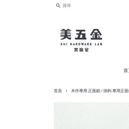
搜尋
首
›
首頁
木作專用 正面鎖 / 掛鉤 專用正面