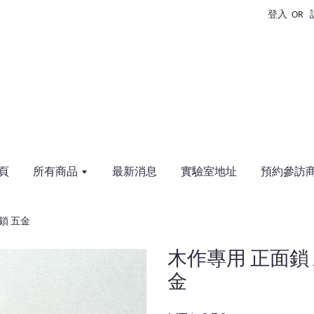
登入
OR
頁
所有商品
最新消息
實驗室地址
預約參訪
鎖 五金
木作專用 正面鎖 
金