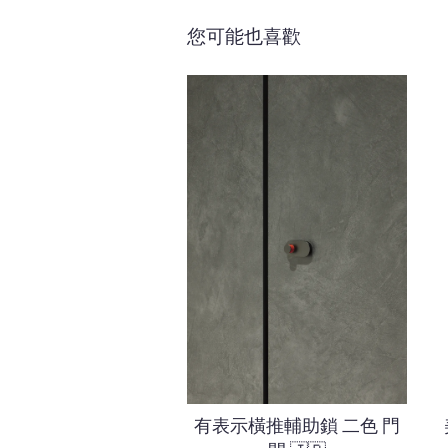
您可能也喜歡
有表示橫推輔助鎖 二色 門