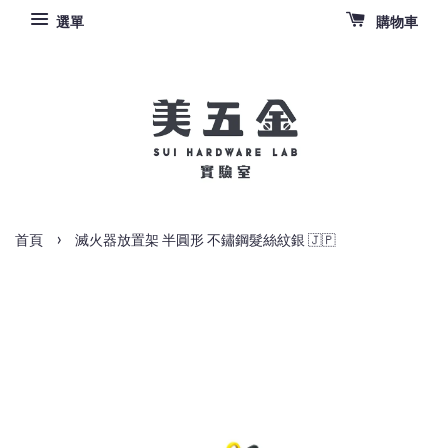
選單
購物車
›
首頁
滅火器放置架 半圓形 不鏽鋼髮絲紋銀 🇯🇵