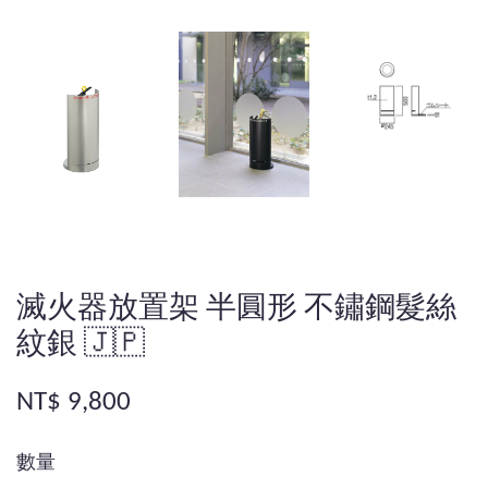
滅火器放置架 半圓形 不鏽鋼髮絲
紋銀 🇯🇵
NT$ 9,800
數量