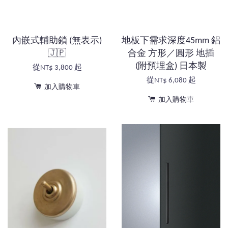
內嵌式輔助鎖 (無表示)
地板下需求深度45mm 鋁
🇯🇵
合金 方形／圓形 地插
(附預埋盒) 日本製
從
NT$ 3,800
起
從
NT$ 6,080
起
加入購物車
加入購物車