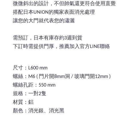
微微斜出的設計，不但帥氣還更符合使用直覺
搭配日本UNION的獨家表面消光處理
讓您的大門就代表您的瀟灑
需預訂，日本有庫存約3週到貨
下訂時需提供門厚，推薦加入官方LINE聯絡
尺寸：L600 mm
螺絲：M6 ( 門片開8mm洞 / 玻璃門開12mm )
螺絲孔距：550 mm
規格：一對2隻
材質：鋁
顏色：消光銀、消光黑