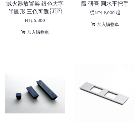
滅火器放置架 銀色大字
隈 研吾 圓水平把手
半圓形 三色可選 🇯🇵
從
NT$ 9,000
起
NT$ 5,800
加入購物車
加入購物車