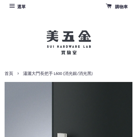
選單
購物車
›
首頁
瀟灑大門長把手 L600 (消光銀/消光黑)