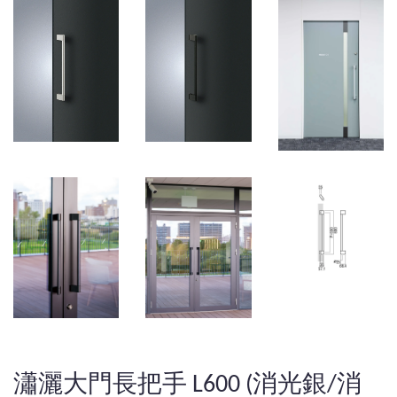
瀟灑大門長把手 L600 (消光銀/消