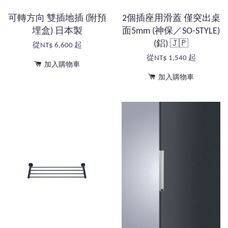
可轉方向 雙插地插 (附預
2個插座用滑蓋 僅突出桌
埋盒) 日本製
面5mm (神保／SO-STYLE)
(鋁) 🇯🇵
從
NT$ 6,600
起
從
NT$ 1,540
起
加入購物車
加入購物車