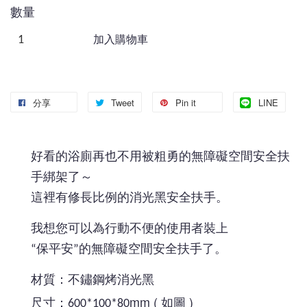
數量
加入購物車
分享
Tweet
Pin it
LINE
好看的浴廁再也不用被粗勇的無障礙空間安全扶
手綁架了～
這裡有修長比例的消光黑安全扶手。
我想您可以為行動不便的使用者裝上
“保平安”的無障礙空間安全扶手了。
材質：不鏽鋼烤消光黑
mm ( 如圖 )
尺寸：600*100*80