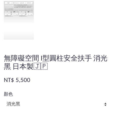
無障礙空間 I型圓柱安全扶手 消光
黑 日本製🇯🇵
NT$ 5,500
顏色