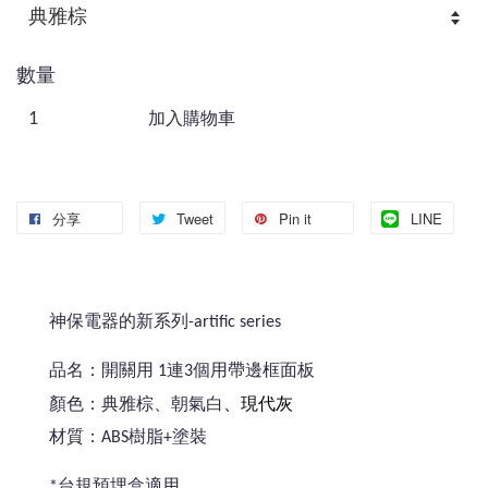
數量
加入購物車
分享
Tweet
Pin it
LINE
神保電器的新系列-artific series
品名：開關用 1連3個用帶邊框面板
、現代灰
顏色：典雅棕、朝氣白
材質：ABS樹脂+塗裝
*台規預埋盒適用