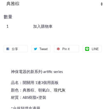
數量
加入購物車
分享
Tweet
Pin it
LINE
神保電器的新系列-artific series
品名：開關用 1連3個用面板
、現代灰
顏色：典雅棕、朝氣白
材質：ABS樹脂+塗裝
*台規預埋盒適用