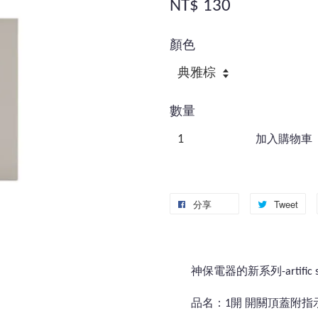
NT$ 130
顏色
數量
加入購物車
分享
Tweet
神保電器的新系列-artific se
品名：1開 開關頂蓋附指