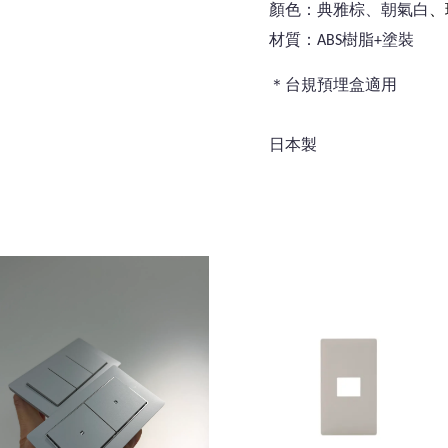
、
顏色：典雅棕、朝氣白
材質：ABS樹脂+塗裝
＊台規預埋盒適用
日本製