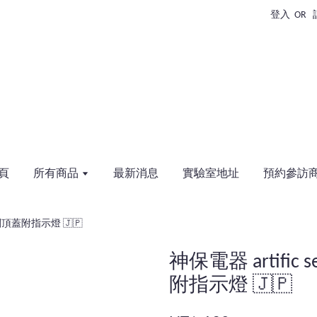
登入
OR
頁
所有商品
最新消息
實驗室地址
預約參訪
 開關頂蓋附指示燈 🇯🇵
神保電器 artific 
附指示燈 🇯🇵