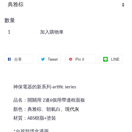
數量
加入購物車
分享
Tweet
Pin it
LINE
神保電器的新系列-artific series
品名：開關用 2連6個用帶邊框面板
、現代灰
顏色：典雅棕、朝氣白
材質：ABS樹脂+塗裝
*台規預埋盒適用