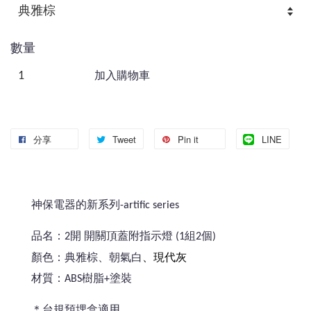
數量
加入購物車
分享
Tweet
Pin it
LINE
神保電器的新系列-artific series
品名：2開 開關頂蓋附指示燈 (1組2個)
、現代灰
顏色：典雅棕、朝氣白
材質：ABS樹脂+塗裝
＊台規預埋盒適用