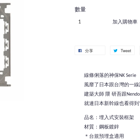
數量
加入購物車
分享
Tweet
線條俐落的神保NK Serie
風靡了日本跟台灣的一線
建築大師 隈 研吾跟Nen
就連日本新幹線也看得到
品名：埋入式安裝框架
材質：鋼板鍍鋅
＊台規預埋盒適用