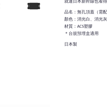
就連日本新幹線也看得
品名：無孔頂蓋（需
顏色：消光白、消光
材質：ACS塑膠
＊台規預埋盒適用
日本製