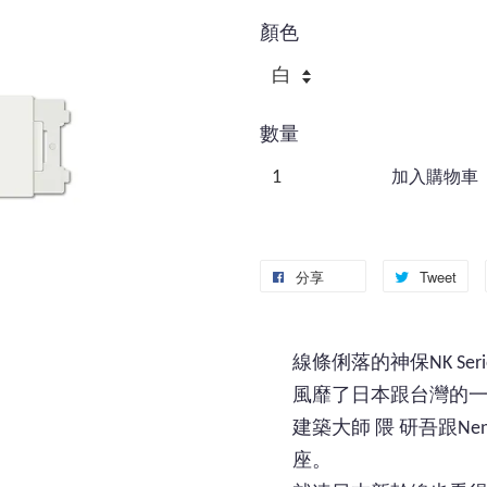
顏色
數量
加入購物車
分享
Tweet
線條俐落的神保NK Seri
風靡了日本跟台灣的
建築大師 隈 研吾跟N
座。