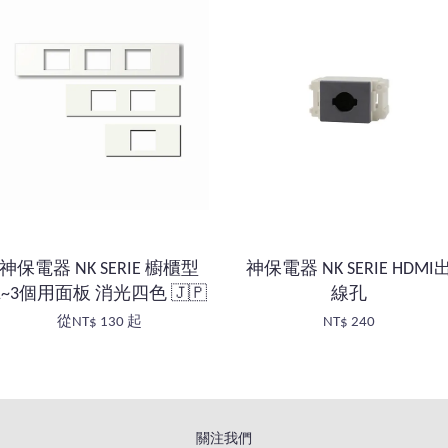
神保電器 NK SERIE 櫥櫃型
神保電器 NK SERIE HDMI
1~3個用面板 消光四色 🇯🇵
線孔
從
NT$ 130
起
NT$ 240
關注我們