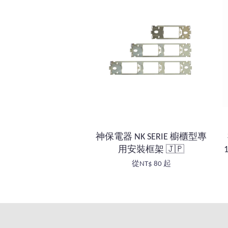
神保電器 NK SERIE 櫥櫃型專
用安裝框架 🇯🇵
從
NT$ 80
起