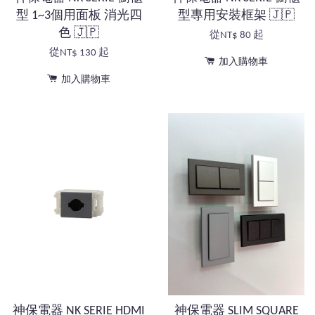
型 1~3個用面板 消光四
型專用安裝框架 🇯🇵
色 🇯🇵
從
NT$ 80
起
從
NT$ 130
起
加入購物車
加入購物車
神保電器 NK SERIE HDMI
神保電器 SLIM SQUARE