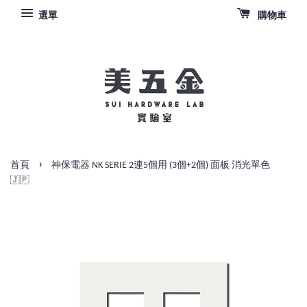
選單
購物車
›
首頁
神保電器 NK SERIE 2連5個用 (3個+2個) 面板 消光單色
🇯🇵