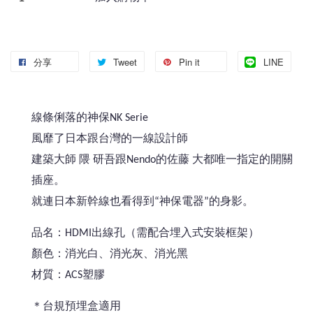
分享
Tweet
Pin it
LINE
線條俐落的神保NK Serie
風靡了日本跟台灣的一線設計師
建築大師 隈 研吾跟Nendo的佐藤 大都唯一指定的開關
插座。
就連日本新幹線也看得到“神保電器”的身影。
品名：HDMI出線孔（需配合埋入式安裝框架）
顏色：消光白、消光灰、消光黑
材質：ACS塑膠
＊台規預埋盒適用