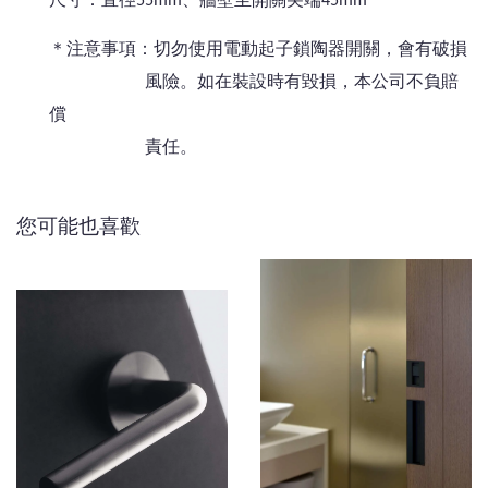
尺寸：直徑55mm、牆壁至開關尖端45mm
＊注意事項：切勿使用電動起子鎖陶器開關，會有破損
風險。如在裝設時有毀損，本公司不負賠
償
責任。
您可能也喜歡