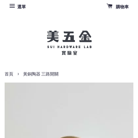
選單
購物車
›
首頁
黃銅陶器 三路開關