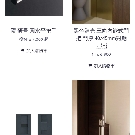
隈 研吾 圓水平把手
黑色消光 三向內嵌式門
把 門厚 40/45mm對應
從
NT$ 9,000
起
🇯🇵
加入購物車
NT$ 6,800
加入購物車