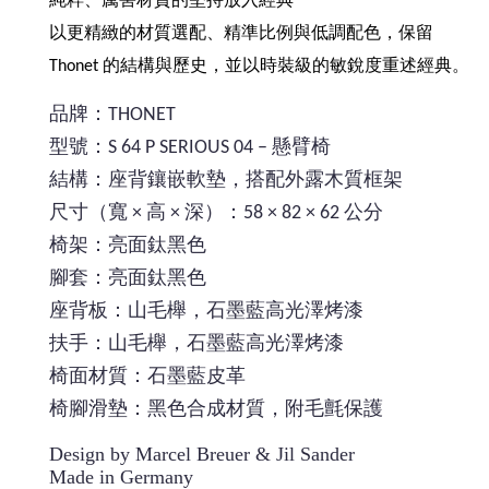
純粹、厲害材質的堅持放入經典
以更精緻的材質選配、精準
比例與低調配色，保留
Thonet 的結構與歷史，並以時裝級的敏銳度重述經典。
品牌：THONET
型號：S 64 P SERIOUS 04 – 懸臂椅
結構：座背鑲嵌軟墊，搭配外露木質框架
尺寸（寬 × 高 × 深）：58 × 82 × 62 公分
椅架：亮面鈦黑色
腳套：亮面鈦黑色
座背板：山毛櫸，石墨藍高光澤烤漆
扶手：山毛櫸，石墨藍高光澤烤漆
椅面材質：石墨藍皮革
椅腳滑墊：黑色合成材質，附毛氈保護
Design by Marcel Breuer & Jil Sander
Made in Germany