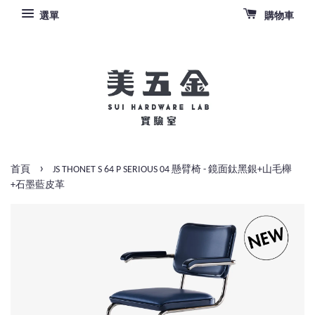
選單
購物車
›
首頁
JS THONET S 64 P SERIOUS 04 懸臂椅 - 鏡面鈦黑銀+山毛櫸
+石墨藍皮革