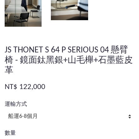
JS THONET S 64 P SERIOUS 04 懸臂
椅 - 鏡面鈦黑銀+山毛櫸+石墨藍皮
革
NT$ 122,000
運輸方式
數量