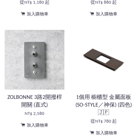
從
NT$ 1,180
起
從
NT$ 880
起
加入購物車
加入購物車
ZOLBONNE 3路2開撥桿
1個用 櫥櫃型 金屬面板
開關 (直式)
(SO-STYLE／神保) (四色)
🇯🇵
NT$ 2,580
從
NT$ 780
起
加入購物車
加入購物車