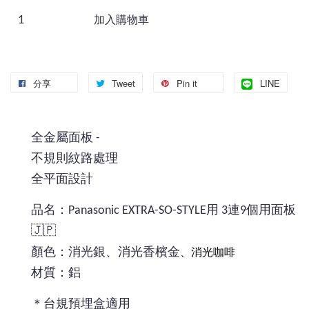
加入購物車
分享
Tweet
Pin it
LINE
全金屬面板 -
不規則紋路處理
全平面設計
品名：Panasonic EXTRA-SO-STYLE用 3連9個用面板
🇯🇵
、消光咖啡
顏色：消光銀、消光香檳金
材質：鋁
＊台規預埋盒適用