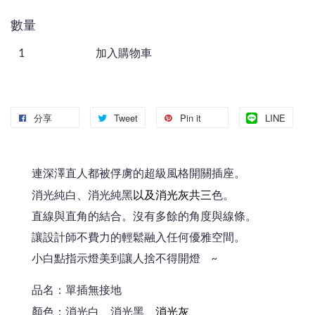
數量
加入購物車
分享
Tweet
Pin it
LINE
連深澤直人都被俘虜的超級風格開關插座。
以及消光灰共三
消光純白、消光純黑
色。
直線與直角的結合。沒有多餘的角度與線條。
讓設計師不費力的輕鬆融入任何優雅空間。
小白點指示燈美到讓人捨不得開燈 ~
品名：單插無接地
、消光灰
顏色：消光白、消光黑