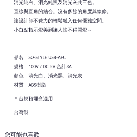
消光純白、消光純黑及消光灰共三色。
直線與直角的結合。沒有多餘的角度與線條。
讓設計師不費力的輕鬆融入任何優雅空間。
小白點指示燈美到讓人捨不得開燈～
品名：SO-STYLE USB-A+C
規格：100V / DC-5V 合計3A
顏色：消光白、消光黑、消光灰
材質：ABS樹脂
＊台規預埋盒適用
台灣製
您可能也喜歡