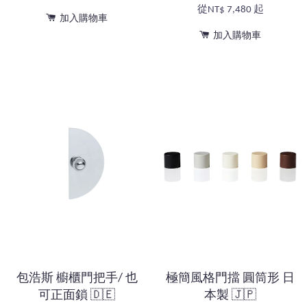
從
NT$ 7,480
起
加入購物車
加入購物車
包浩斯 櫥櫃門把手/ 也
極簡風格門擋 圓筒形 日
可正面鎖 🇩🇪
本製 🇯🇵