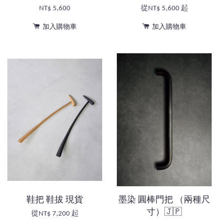
NT$ 5,600
從
NT$ 5,600
起
加入購物車
加入購物車
鞋把 鞋拔 現貨
墨染 圓棒門把 （兩種尺
寸）🇯🇵
從
NT$ 7,200
起