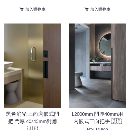
加入購物車
加入購物車
黑色消光 三向內嵌式門
L2000mm 門厚40mm用
把 門厚 40/45mm對應
內嵌式三向把手 🇯🇵
🇯🇵
NT$ 15,800