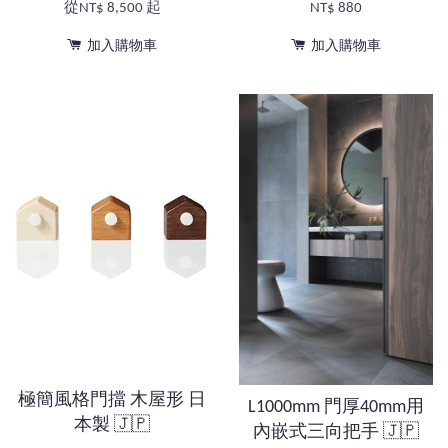
從
NT$ 8,500
起
NT$ 880
加入購物車
加入購物車
極簡風格門擋 木屋形 日
L1000mm 門厚40mm用
本製 🇯🇵
內嵌式三向把手 🇯🇵