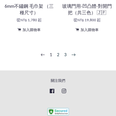
6mm不鏽鋼 毛巾架 （三
玻璃門用-凹凸體-對開門
種尺寸）
把（共三色） 🇯🇵
從
NT$ 1,780
起
從
NT$ 19,800
起
加入購物車
加入購物車
←
1
2
3
→
關注我們
Facebook
Instagram