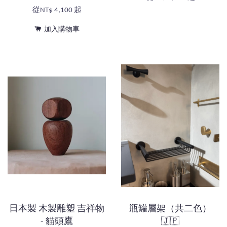
從
NT$ 4,100
起
加入購物車
日本製 木製雕塑 吉祥物
瓶罐層架（共二色）
- 貓頭鷹
🇯🇵