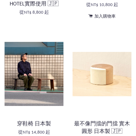
HOTEL實際使用 🇯🇵
從
NT$ 10,800
起
從
NT$ 8,800
起
加入購物車
穿鞋椅 日本製
最不像門擋的門擋 實木
圓形 日本製 🇯🇵
從
NT$ 14,800
起