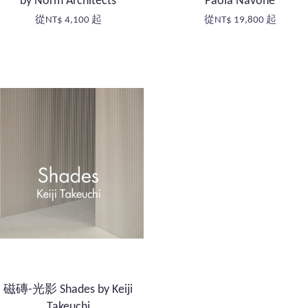
by Norm Architects
Paola Navone
從
NT$ 4,100
起
從
NT$ 19,800
起
磁磚-光影 Shades by Keiji
Takeuchi