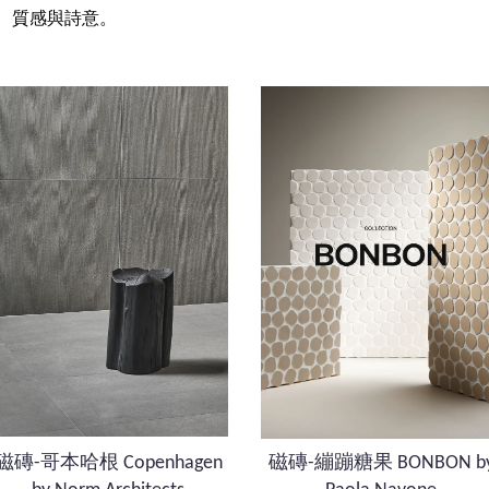
、質感與詩意。
磁磚-哥本哈根 Copenhagen
磁磚-繃蹦糖果 BONBON b