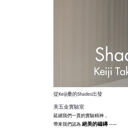
從Keiji桑的Shades出發
美五金實驗室
延續我們一貫的實驗精神，
絕美的磁磚
帶來我們認為
——