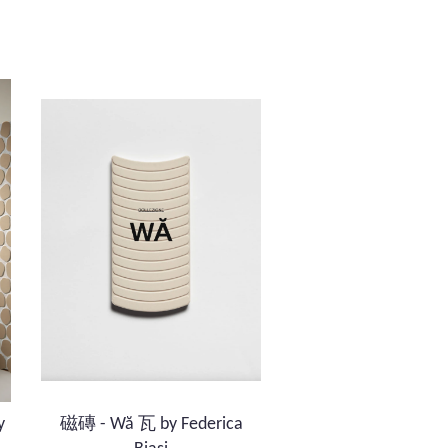
y
磁磚 - Wă 瓦 by Federica