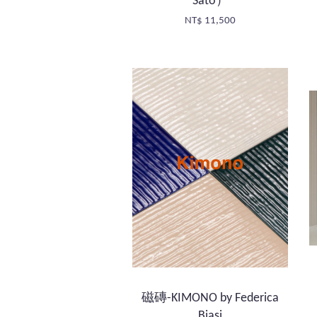
Sato）
NT$ 11,500
磁磚-KIMONO by Federica
Biasi