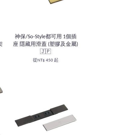
神保/So-Style都可用 1個插
架
座 隱藏用滑蓋 (塑膠及金屬)
🇯🇵
從
NT$ 450
起