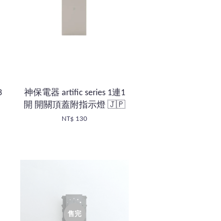
3
神保電器 artific series 1連1
開 開關頂蓋附指示燈 🇯🇵
NT$ 130
售完