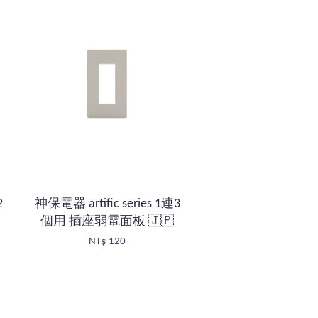
2
神保電器 artific series 1連3
個用 插座弱電面板 🇯🇵
NT$ 120