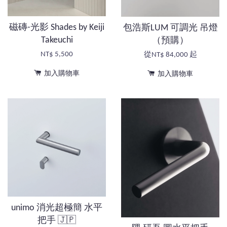
磁磚-光影 Shades by Keiji
包浩斯LUM 可調光 吊燈
Takeuchi
（預購）
NT$ 5,500
從
NT$ 84,000
起
加入購物車
加入購物車
unimo 消光超極簡 水平
把手 🇯🇵