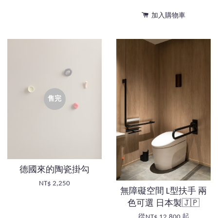
加入購物車
售完
德國來的陶瓷掛勾
NT$ 2,250
無障礙空間 L型扶手 兩
色可選 日本製🇯🇵
從
NT$ 12,800
起