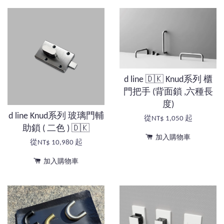
d line 🇩🇰 Knud系列 櫃
門把手 (背面鎖 ,六種長
度)
d line Knud系列 玻璃門輔
從
NT$ 1,050
起
助鎖 ( 二色 ) 🇩🇰
加入購物車
從
NT$ 10,980
起
加入購物車