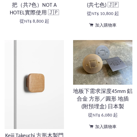
把（共7色）NOT A
(共七色) 🇯🇵
HOTEL實際使用 🇯🇵
從
NT$ 10,800
起
從
NT$ 8,800
起
加入購物車
地板下需求深度45mm 鋁
合金 方形／圓形 地插
(附預埋盒) 日本製
從
NT$ 6,080
起
加入購物車
Keiji Takeuchi 方形木製門