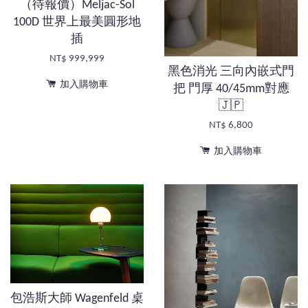
（待報價）Meljac-Sol
100D 世界上最美圓形地
插
NT$ 999,999
黑色消光 三向內嵌式門
加入購物車
把 門厚 40/45mm對應
🇯🇵
NT$ 6,800
加入購物車
包浩斯大師 Wagenfeld 桌