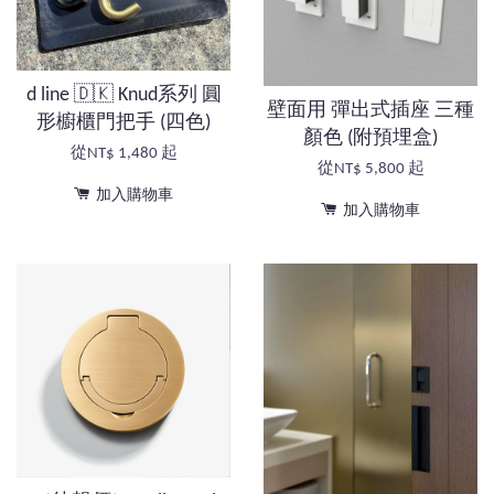
d line 🇩🇰 Knud系列 圓
壁面用 彈出式插座 三種
形櫥櫃門把手 (四色)
顏色 (附預埋盒)
從
NT$ 1,480
起
從
NT$ 5,800
起
加入購物車
加入購物車