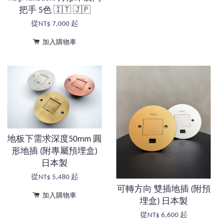
把手 5色 🇮🇹 🇯🇵
從
NT$ 7,000
起
加入購物車
地板下需求深度50mm 圓
形地插 (附專屬預埋盒)
日本製
從
NT$ 5,480
起
可轉方向 雙插地插 (附預
加入購物車
埋盒) 日本製
從
NT$ 6,600
起