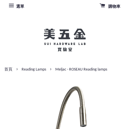
選單
購物車
›
›
首頁
Reading Lamps
Meljac - ROSEAU Reading lamps