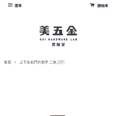
選單
購物車
›
首頁
上下左右門片把手 二色 🇯🇵