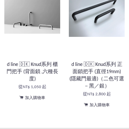
d line 🇩🇰 Knud系列 櫃
d line 🇩🇰 Knud系列 正
門把手 (背面鎖 ,六種長
面鎖把手 (直徑19mm)
度)
(隱藏門最適)（二色可選
－黑／銀）
從
NT$ 1,050
起
從
NT$ 2,800
起
加入購物車
加入購物車