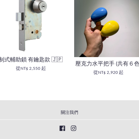
制式輔助鎖 有鑰匙款 🇯🇵
壓克力水平把手 (共有６色
從
NT$ 2,550
起
從
NT$ 2,920
起
關注我們
Facebook
Instagram