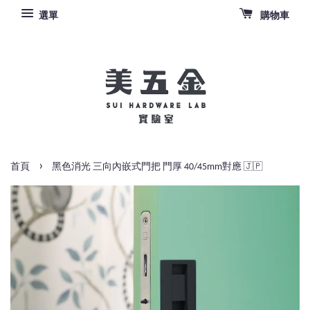
選單
購物車
›
首頁
黑色消光 三向內嵌式門把 門厚 40/45mm對應 🇯🇵