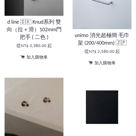
d line 🇩🇰 Knud系列 雙
向（拉＋滑）102mm門
unimo 消光超極簡 毛巾
把手 ( 二色 )
架 (200/400mm) 🇯🇵
從
NT$ 3,380.00
起
從
NT$ 2,580.00
起
加入購物車
加入購物車