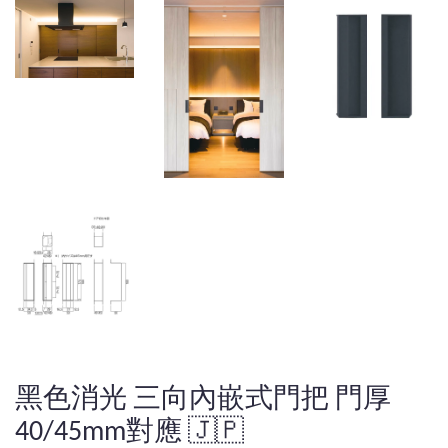
黑色消光 三向內嵌式門把 門厚
40/45mm對應 🇯🇵