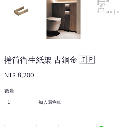
捲筒衛生紙架 古銅金 🇯🇵
NT$ 8,200
數量
加入購物車