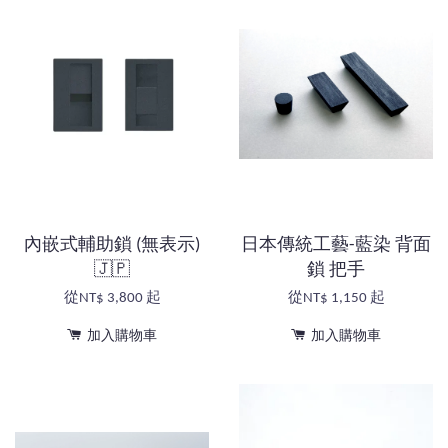
內嵌式輔助鎖 (無表示)
日本傳統工藝-藍染 背面
🇯🇵
鎖 把手
從
NT$ 3,800
起
從
NT$ 1,150
起
加入購物車
加入購物車