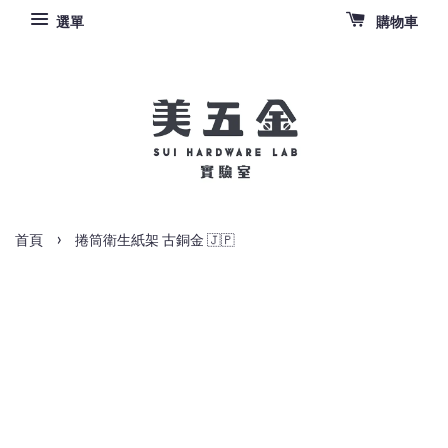
選單
購物車
›
首頁
捲筒衛生紙架 古銅金 🇯🇵