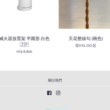
滅火器放置架 半圓形 白色
天花整線勾 (兩色)
🇯🇵
從
NT$ 250
起
NT$ 8,800
關注我們
Facebook
Instagram