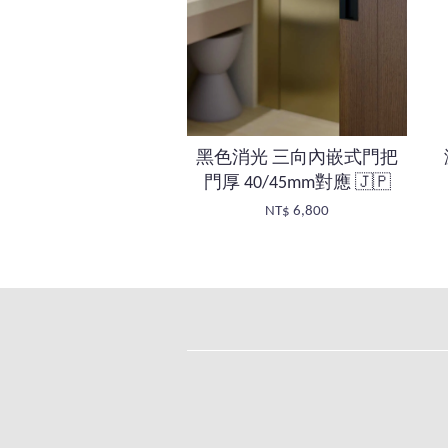
黑色消光 三向內嵌式門把
門厚 40/45mm對應 🇯🇵
NT$ 6,800