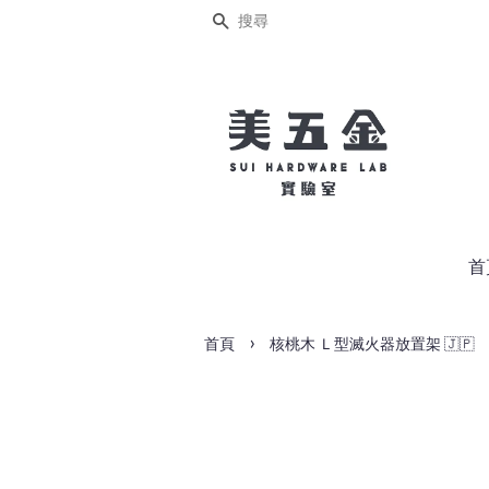
搜尋
首
›
首頁
核桃木 Ｌ型滅火器放置架 🇯🇵