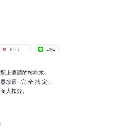
Pin it
LINE
條配上溫潤的核桃木。
 - 完.全.搞.定. !
器而大扣分。
m