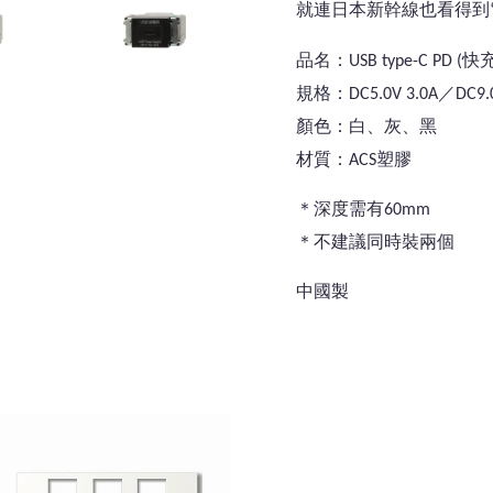
就連日本新幹線也看得到
品名：USB type-C PD (快
規格：
DC5.0V 3.0A／DC9.
顏色：白、灰、黑
材質：ACS塑膠
＊深度需有60mm
＊不建議同時裝兩個
中國製