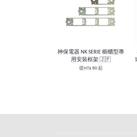
神保電器 NK SERIE 櫥櫃型專
用安裝框架 🇯🇵
從
NT$ 80
起