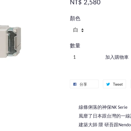
NT$ 2,580
顏色
數量
加入購物車
分享
Tweet
線條俐落的神保NK Serie
風靡了日本跟台灣的一線
建築大師 隈 研吾跟Nen