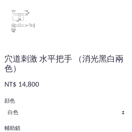
穴道刺激 水平把手 （消光黑白兩
色）
NT$ 14,800
顔色
輔助鎖