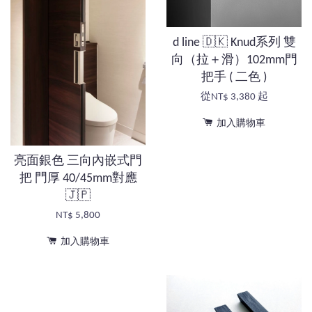
d line 🇩🇰 Knud系列 雙
向（拉＋滑）102mm門
把手 ( 二色 )
從
NT$ 3,380
起
加入購物車
亮面銀色 三向內嵌式門
把 門厚 40/45mm對應
🇯🇵
NT$ 5,800
加入購物車