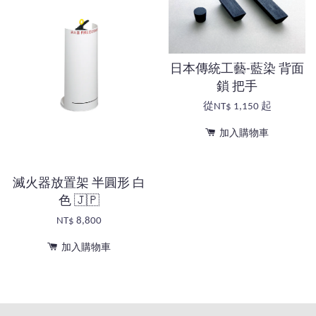
日本傳統工藝-藍染 背面
鎖 把手
從
NT$ 1,150
起
加入購物車
滅火器放置架 半圓形 白
色 🇯🇵
NT$ 8,800
加入購物車