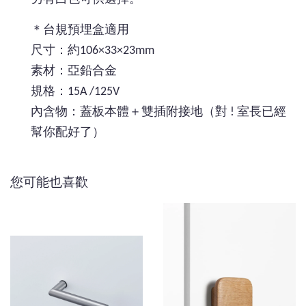
＊台規預埋盒適用
尺寸：約106×33×23mm
素材：亞鉛合金
規格：15A /125V
內含物：蓋板本體＋雙插附接地（對 ! 室長已經
幫你配好了）
您可能也喜歡