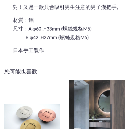
對！又是一款只會吸引男生注意的男子漢把手。
材質：鋁
尺寸：A φ60 ,H33mm (螺絲規格M5)
B φ42 ,H27mm (螺絲規格M5)
日本手工製作
您可能也喜歡