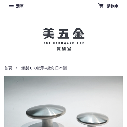
選單
購物車
›
首頁
鋁製 UFO把手/掛鉤 日本製