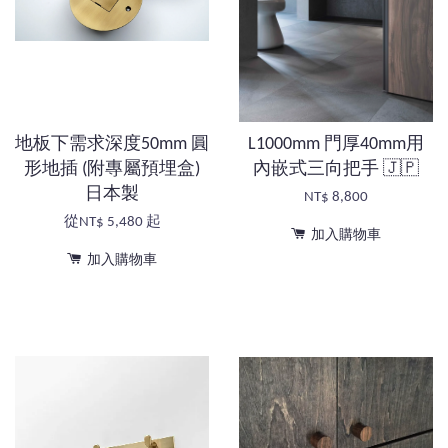
地板下需求深度50mm 圓
L1000mm 門厚40mm用
形地插 (附專屬預埋盒)
內嵌式三向把手 🇯🇵
日本製
NT$ 8,800
從
NT$ 5,480
起
加入購物車
加入購物車