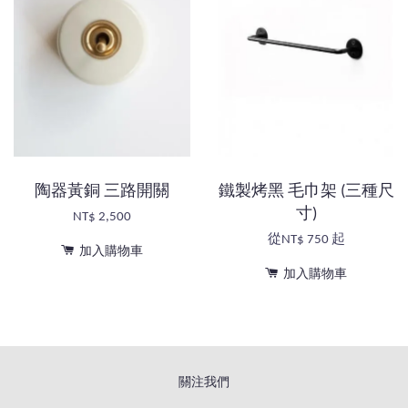
陶器黃銅 三路開關
鐵製烤黑 毛巾架 (三種尺
寸)
NT$ 2,500
從
NT$ 750
起
加入購物車
加入購物車
關注我們