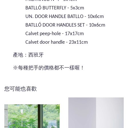
BATLLÓ BUTTERFLY - 5x3cm
UN. DOOR HANDLE BATLLO - 10x6cm
BATLLÓ DOOR HANDLES SET - 10x6cm
Calvet peep-hole - 17x17cm
Calvet door handle - 23x11cm
產地：西班牙
※每種把手的價格都不一樣喔！
您可能也喜歡