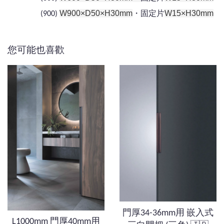
固定片
W900×D50×H30mm
・
W15×H30mm
(900)
您可能也喜歡
門厚34-36mm用 嵌入式
L1000mm 門厚40mm用