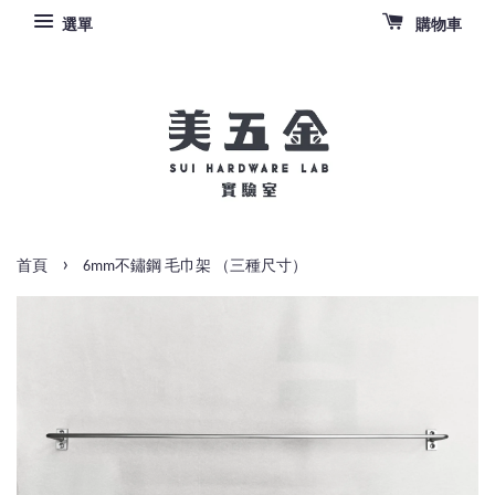
選單
購物車
›
首頁
6mm不鏽鋼 毛巾架 （三種尺寸）