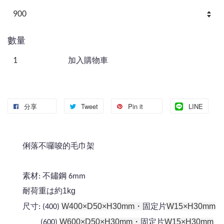
數量
加入購物車
分享
Tweet
Pin it
LINE
俐落不囉唆的毛巾架
素材: 不鏽鋼 6mm
耐荷重は約1kg
固定片
W400×D50×H30mm・
W15×H30mm
尺寸: (400)
固定片
W600×D50×H30mm・
W15×H30mm
(600)