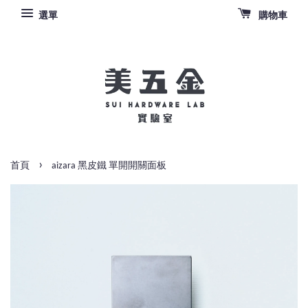
選單
購物車
›
首頁
aizara 黑皮鐵 單開開關面板