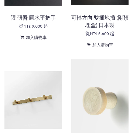
隈 研吾 圓水平把手
可轉方向 雙插地插 (附預
埋盒) 日本製
從
NT$ 9,000
起
從
NT$ 6,600
起
加入購物車
加入購物車