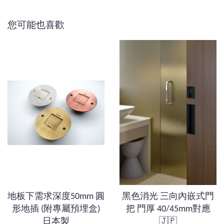
您可能也喜歡
地板下需求深度50mm 圓
黑色消光 三向內嵌式門
形地插 (附專屬預埋盒)
把 門厚 40/45mm對應
日本製
🇯🇵