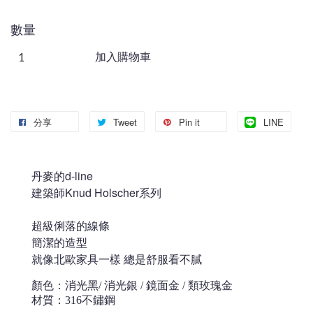
數量
加入購物車
分享
Tweet
Pin it
LINE
丹麥的d-line
建築師Knud Holscher系列
超級俐落的線條
簡潔的造型
就像北歐家具一樣 總是舒服看不膩
顏色：消光黑/ 消光銀 / 鏡面金 / 類玫瑰金
材質：316不鏽鋼