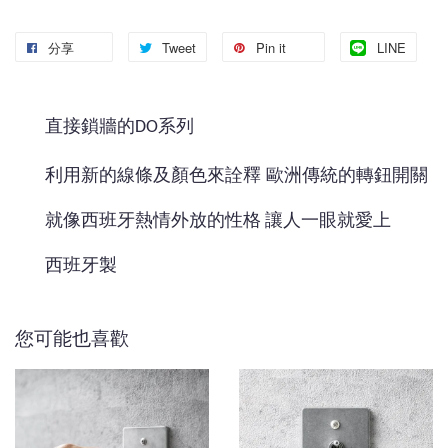
分享
Tweet
Pin it
LINE
直接鎖牆的DO系列
利用新的線條及顏色來詮釋
歐洲傳統的轉鈕開關
就像西班牙熱情外放的性格 讓人一眼就愛上
西班牙製
您可能也喜歡