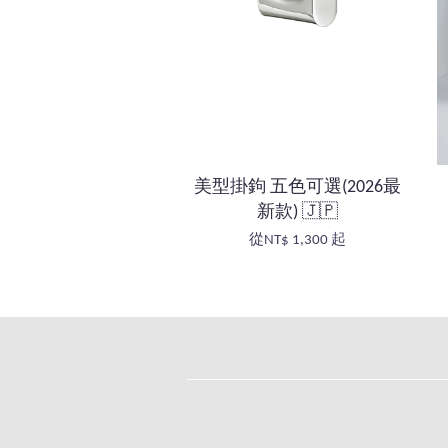
美型掛鉤 五色可選(2026最
新款) 🇯🇵
從
NT$ 1,300
起