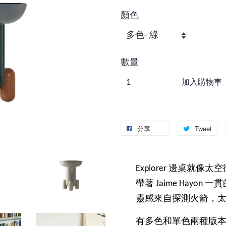
顏色
數量
加入購物車
分享
Tweet
Explorer 邊桌就
帶著 Jaime Hayon
靈感來自探測火箭，
有多色和單色兩種版