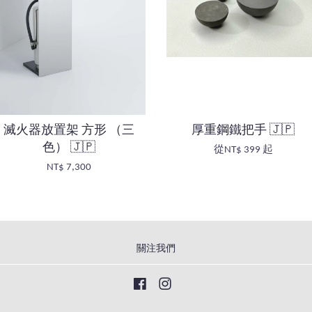
滅火器放置架 方形 （三
厚重鋼鐵把手 🇯🇵
色） 🇯🇵
從
NT$ 399
起
NT$ 7,300
關注我們
Facebook
Instagram