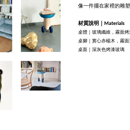
像一件擺在家裡的雕
材質說明｜Materials
桌體｜玻璃纖維，霧面烤
桌腳｜實心赤楊木，霧面
桌面｜深灰色烤漆玻璃