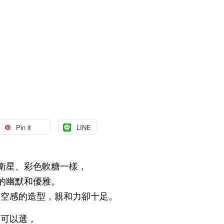
Pin it
LINE
像太空衛星、彩色軟糖一樣，
 一貫的幽默和優雅。
太空感的造型，親和力卻十足。
本可以選，