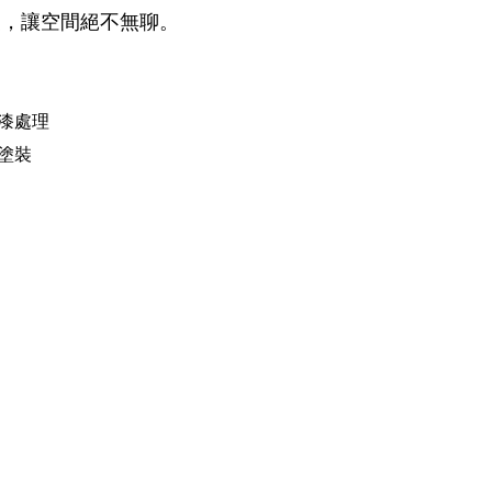
塑，讓空間絕不無聊。
漆處理
塗裝