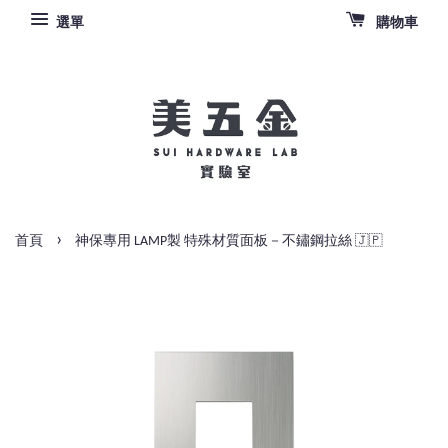
選單
購物車
›
首頁
神保專用 LAMP製 特殊材質面板－不鏽鋼拉絲 🇯🇵