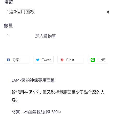
連數
數量
加入購物車
分享
Tweet
Pin it
LINE
LAMP製的神保專用面板
給想用神保NK，但又覺得塑膠面板少了點什麼的人
客。
材質：不鏽鋼拉絲 (SUS304)