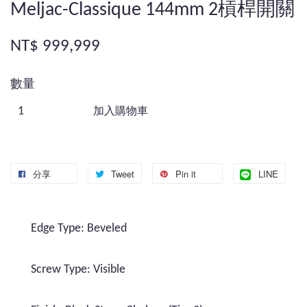
Meljac-Classique 144mm 2槓桿開關
NT$ 999,999
數量
加入購物車
分享
Tweet
Pin it
LINE
Edge Type: Beveled
Screw Type: Visible