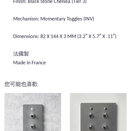
Finish: Black Stone Chelsea (Tier 3)
Mechanism: Momentary Toggles (INV)
Dimensions: 82 X 144 X 3 MM (3.2″ X 5.7″ X .11″)
法國製
Made in France
您可能也喜歡