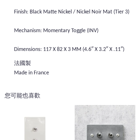
Finish: Black Matte Nickel / Nickel Noir Mat (Tier 3)
Mechanism: Momentary Toggle (INV)
Dimensions: 117 X 82 X 3 MM (4.6″ X 3.2″ X .11″)
法國製
Made in France
您可能也喜歡