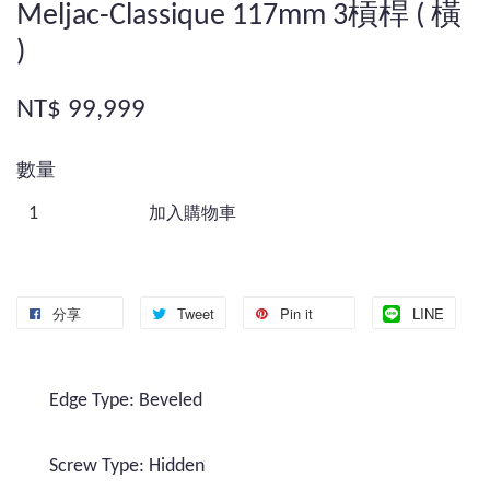
Meljac-Classique 117mm 3槓桿 ( 橫
)
NT$ 99,999
數量
加入購物車
分享
Tweet
Pin it
LINE
Edge Type: Beveled
Screw Type: Hidden