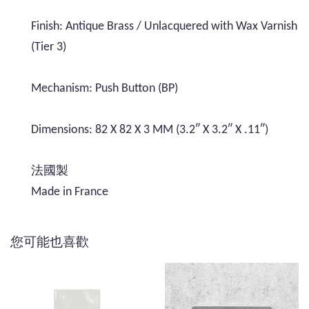
Finish: Antique Brass / Unlacquered with Wax Varnish
(Tier 3)
Mechanism: Push Button (BP)
Dimensions: 82 X 82 X 3 MM (3.2″ X 3.2″ X .11″)
法國製
Made in France
您可能也喜歡