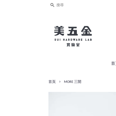
搜尋
首
›
首頁
MORE 三開