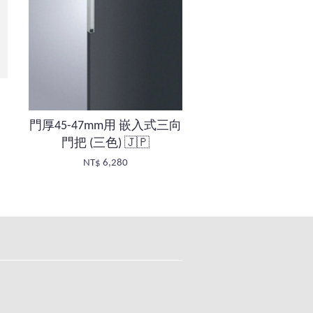
門厚45-47mm用 嵌入式三向
門把 (三色) 🇯🇵
NT$ 6,280