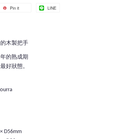
Pin it
LINE
～
作的木製把手
5年的熟成期
的最好狀態。
ourra
× D56mm