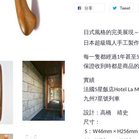
分享
Tweet
日式風格的完美展現
日本超級職人手工製
每一隻都經過1年甚至
保證收到時都是商品
實績
法國5星飯店Hotel La M
九州7星號列車
設計：高橋 靖史
尺寸：
S：W46mm × H256mm 