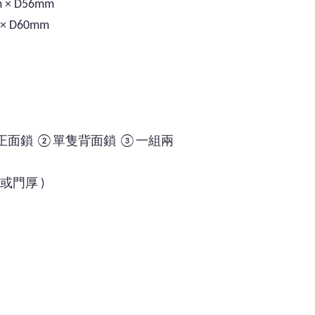
 × D56mm
× D60mm
正面鎖 ②單隻背面鎖 ③一組兩
門厚 )