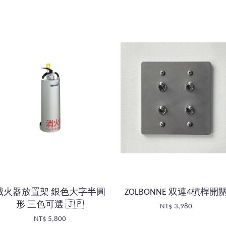
滅火器放置架 銀色大字半圓
ZOLBONNE 双連4槓桿開
形 三色可選 🇯🇵
NT$ 3,980
NT$ 5,800