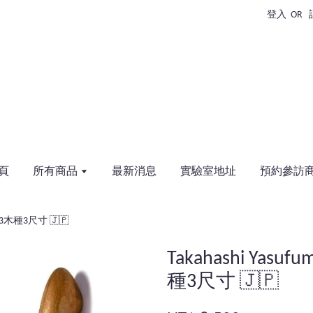
登入
OR
頁
所有商品
最新消息
實驗室地址
預約參訪
把手 3木種3尺寸 🇯🇵
Takahashi Yasu
種3尺寸 🇯🇵