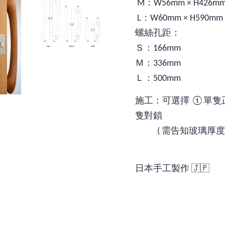
M：W56mm × H426mm
L：W60mm × H590mm 
螺絲孔距：
Ｓ：166mm
Ｍ：336mm
Ｌ：500mm
施工：可選擇 ①單隻
隻對鎖
( 需告知玻璃厚度或
日本手工製作 🇯🇵