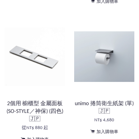
加入購物車
2個用 櫥櫃型 金屬面板
unimo 捲筒衛生紙架 (單)
(SO-STYLE／神保) (四色)
🇯🇵
🇯🇵
NT$ 4,680
從
NT$ 880
起
加入購物車