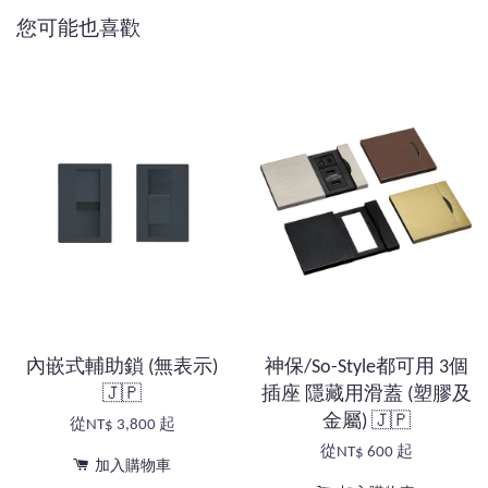
您可能也喜歡
內嵌式輔助鎖 (無表示)
神保/So-Style都可用 3個
🇯🇵
插座 隱藏用滑蓋 (塑膠及
金屬) 🇯🇵
從
NT$ 3,800
起
從
NT$ 600
起
加入購物車