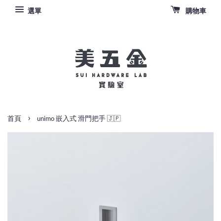
選單
購物車
›
首頁
unimo 嵌入式 滑門把手 🇯🇵